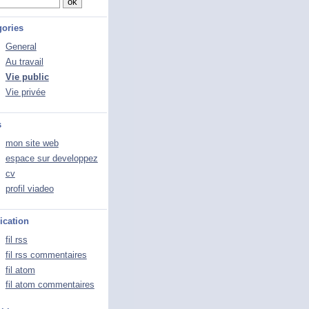
gories
General
Au travail
Vie public
Vie privée
s
mon site web
espace sur developpez
cv
profil viadeo
ication
fil rss
fil rss commentaires
fil atom
fil atom commentaires