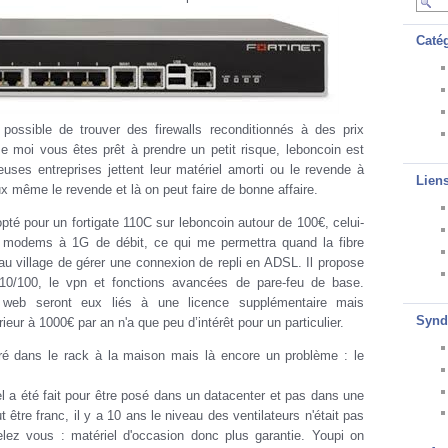
Caté
t possible de trouver des firewalls reconditionnés à des prix
e moi vous êtes prêt à prendre un petit risque, leboncoin est
uses entreprises jettent leur matériel amorti ou le revende à
Lien
x même le revende et là on peut faire de bonne affaire.
opté pour un fortigate 110C sur leboncoin autour de 100€, celui-
2 modems à 1G de débit, ce qui me permettra quand la fibre
u village de gérer une connexion de repli en ADSL. Il propose
10/100, le vpn et fonctions avancées de pare-feu de base.
ge web seront eux liés à une licence supplémentaire mais
Synd
ieur à 1000€ par an n'a que peu d’intérêt pour un particulier.
égré dans le rack à la maison mais là encore un problème : le
l a été fait pour être posé dans un datacenter et pas dans une
t être franc, il y a 10 ans le niveau des ventilateurs n'était pas
ez vous : matériel d'occasion donc plus garantie. Youpi on