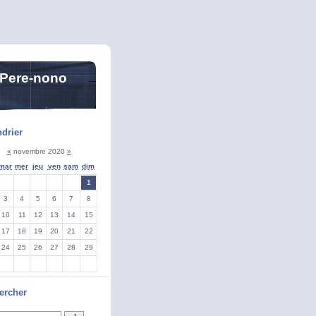
 Pere-nono
drier
«
novembre 2020
»
mar
mer
jeu
ven
sam
dim
1
3
4
5
6
7
8
10
11
12
13
14
15
17
18
19
20
21
22
24
25
26
27
28
29
ercher