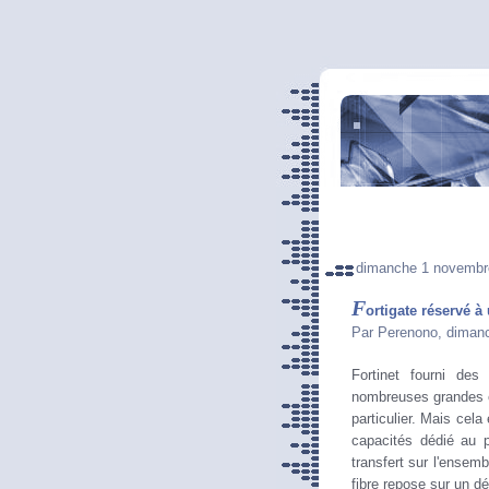
dimanche 1 novembr
F
ortigate réservé à 
Par Perenono, diman
Fortinet fourni de
nombreuses grandes en
particulier. Mais cela
capacités dédié au p
transfert sur l'ensem
fibre repose sur un d