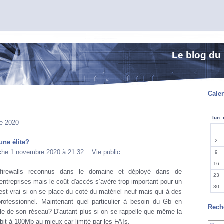
Le blog du
Calen
lun
e 2020
2
une élite?
che 1 novembre 2020 à 21:32
::
Vie public
9
16
s firewalls reconnus dans le domaine et déployé dans de
23
treprises mais le coût d'accès s’avère trop important pour un
30
 est vrai si on se place du coté du matériel neuf mais qui à des
rofessionnel. Maintenant quel particulier à besoin du Gb en
Rech
ble de son réseau? D'autant plus si on se rappelle que même la
ébit à 100Mb au mieux car limité par les FAIs.