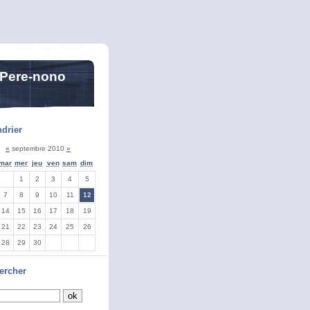
 Pere-nono
drier
«
septembre 2010
»
mar
mer
jeu
ven
sam
dim
1
2
3
4
5
7
8
9
10
11
12
14
15
16
17
18
19
21
22
23
24
25
26
28
29
30
ercher