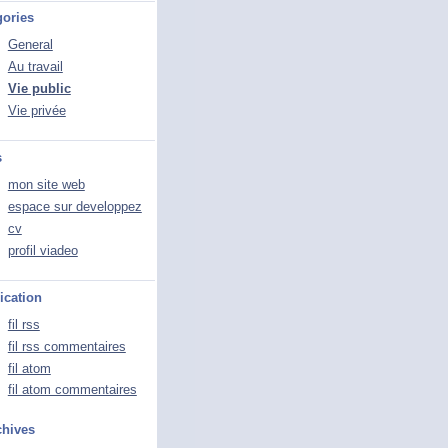
gories
General
Au travail
Vie public
Vie privée
s
mon site web
espace sur developpez
cv
profil viadeo
ication
fil rss
fil rss commentaires
fil atom
fil atom commentaires
chives