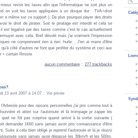
 mieux revoir les taxes afin que l'informatique ne soit plus un
nd on voit les taxes appliquées à un disque dur : TVA+droit
Caté
 y en a même sur ce support ). De plus pourquoi payer des droits
oir le droit de pirater. Soit le piratage est interdit et cela se
it il est légalisé par des taxes comme c'est le cas actuellement
ennuyer avec cela. Bref désolé mais j'ai vraiment l'impression
tiques ne comprennent rien à rien :hurle: . J'en ai marre d'être
s qu'à côté d'autres ne font que profiter du système et ceci aux
r + certain Rmiste
Lien
aucun commentaire
::
277 trackbacks
 pas?
di 13 avril 2007 à 14:07
::
Vie privée
Synd
l'Arbresle pour des raisons personnelles j'ai pris comme tout à
ourvière et atteri sur l'autoroute et là trompage je zappe les
t quel ne fût pas surprise quand arrivé à la sortie suivante (
voit demander 1€60 sans jamais avoir pris connaissance d'être
. Suite à cela bien obligé je reprend l'autoroute et là je réussi
l'autouroute sans jamais avoir dépassé les 30km/h et les 500m.