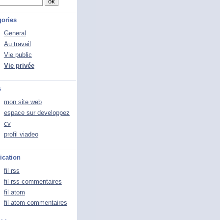
gories
General
Au travail
Vie public
Vie privée
s
mon site web
espace sur developpez
cv
profil viadeo
ication
fil rss
fil rss commentaires
fil atom
fil atom commentaires