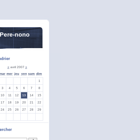
 Pere-nono
drier
«
avril 2007
»
mar
mer
jeu
ven
sam
dim
1
3
4
5
6
7
8
10
11
12
13
14
15
17
18
19
20
21
22
24
25
26
27
28
29
ercher