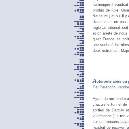
numérique il vaudrait
produit de luxe. Qua
d'auteurs ( et oui il
d'auteurs et ne pas av
régle au tribunal, so
et on arrête de nous 
qu'en France les poli
une vache à lait alor
deux extremes : Majo
A
utoroute abus ou
Par Perenono, vendre
Ayant du me rendre à 
chacun le tunnel de f
sorties de Dardilly e
villefranche ) je me 
sur un tronçons payant
l'exploit de repayer 