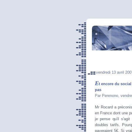
vendredi 13 avril 200
E
t encore du social
pas
Par Perenono, vendre
Mr Rocard a préconis
en France dont une po
je pense qu'il s'ag
doubles tarifs. Pour
payeraient 5€. Si vr