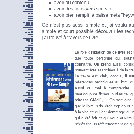
avoir du contenu
avoir des liens vers son site
avoir bien rempli la balise meta "key
Ce n'est plus aussi simple et j'ai voulu au 
simple et court possible découvrir les tec
j'ai trouvé à travers ce livre :
Le rôle d'initiation de ce livre es
que toute personne qui souhai
connaître. On prend aussi consc
pouvant être associées à de la frau
Le texte est clair, concis, illus
references techniques au html q
aussi du mal à comprendre la
beaucoup de fiches inutiles tel que
adresse GMail", ... On sort ainsi
que le livre initial était trop cour
à la vite ce qui est dommage au vu
qui a été fait et qui vous ouvrira 
nécéssite un référencement de qua