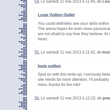
54.
Le samedi 11 mai 2013 à 11:40, de
Loui
Louis Vuitton Outlet
You could definitely see your skills within
The arena hopes for even more passionate
are not afraid to say how they believe. At a
heart.
55.
Le samedi 11 mai 2013 à 11:42, de
loui
louis vuitton
Spot on with this write-up, I seriously bel
site needs far more attention. I’ll probabl
more, thanks for the info!
56.
Le samedi 11 mai 2013 à 12:15, de
pra