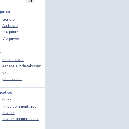
gories
General
Au travail
Vie public
Vie privée
s
mon site web
espace sur developpez
cv
profil viadeo
ication
fil rss
fil rss commentaires
fil atom
fil atom commentaires