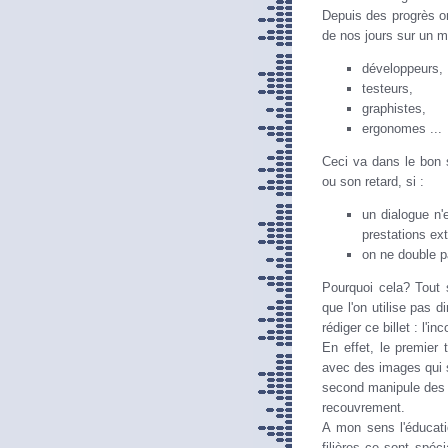
Depuis des progrès on
de nos jours sur un m
développeurs,
testeurs,
graphistes,
ergonomes ...
Ceci va dans le bon s
ou son retard, si :
un dialogue n'
prestations ext
on ne double 
Pourquoi cela? Tout 
que l'on utilise pas 
rédiger ce billet : l'
En effet, le premier 
avec des images qui s
second manipule des
recouvrement.
A mon sens l'éducatio
filières ce sont spéc