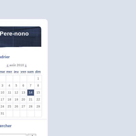
 Pere-nono
drier
«
août 2010
»
mar
mer
jeu
ven
sam
dim
1
3
4
5
6
7
8
10
11
12
13
14
15
17
18
19
20
21
22
24
25
26
27
28
29
31
ercher