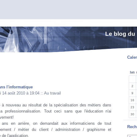
Le blog du
Calen
lun
2
ans l'informatique
i 14 août 2010 à 19:04
::
Au travail
9
16
té à nouveau au résultat de la spécialisation des métiers dans
23
sa professionnalisation. Tout ceci sans que l'éducation n'ai
30
uvement!
 ans en arrière, on demandait aux informaticiens de tout
Rech
pement / métier du client / administration / graphisme et
de l'application.