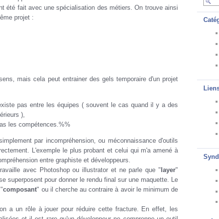
t été fait avec une spécialisation des métiers. On trouve ainsi
ême projet :
Caté
ens, mais cela peut entrainer des gels temporaire d'un projet
Lien
existe pas entre les équipes ( souvent le cas quand il y a des
érieurs ),
pas les compétences.%%
simplement par incompréhension, ou méconnaissance d'outils
directement. L'exemple le plus probant et celui qui m'a amené à
Synd
incompréhension entre graphiste et développeurs.
travaille avec Photoshop ou illustrator et ne parle que "
layer
"
e superposent pour donner le rendu final sur une maquette. Le
 "
composant
" ou il cherche au contraire à avoir le minimum de
n a un rôle à jouer pour réduire cette fracture. En effet, les
ialisées et il est rare qu'un développeur ne comprenne un outil