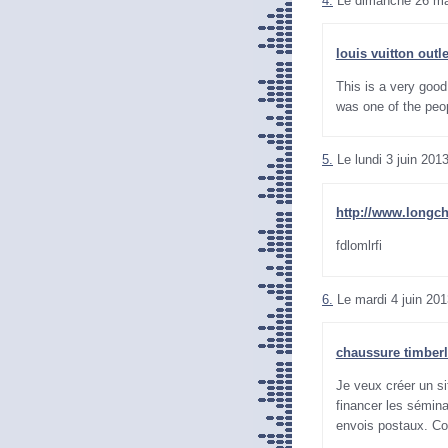
4.
Le dimanche 26 ma
louis vuitton outle
This is a very good 
was one of the peop
5.
Le lundi 3 juin 201
http://www.longc
fdlomlrfi
6.
Le mardi 4 juin 201
chaussure timber
Je veux créer un si
financer les séminai
envois postaux. Com