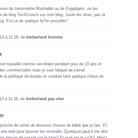
sure de transmettre Mashable ou de Engadgets, ou les
 de blog TechCrunch sur mon blog. Juste les titres, pas la
log. Est-ce de quelque fa?on possible?.
013 à 11:28, de
timberland homme
e
ont travaillé comme secrétaire pendant plus de 10 ans et
es commerciales mais je suis fatigué de travail
de la politique de bureau et voudrait faire quelque chose de
13 à 11:28, de
timberland pas cher
er
tivité de vente de diverses choses de bébé que je fais. Et
n site web pour pouvoir les revendre. Quelquun peut-il me dire
ais besoin de passer par le faire? Et quel est le co?t?. Merci