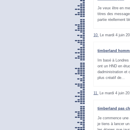
Je veux être en me
titres des messages
partie réellement b
10.
Le mardi 4 juin 2
timberland homm
Im basé à Londres 
ont un HND en étud
dadministration et 
plus créatif de...
11.
Le mardi 4 juin 20
timberland pas ch
Je commence une ac
je tiens à lancer u
les étapes que jaur