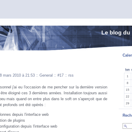
Le blog du
Calen
lun
18 mars 2010 à 21:53
::
General
::
#17
::
rss
1
8
sonnel j'ai eu l'occasion de me pencher sur la dernière version
15
être éloigné ces 3 dernières années. Installation toujours aussi
22
peu mais quand on entre plus dans le soft on s'aperçoit que de
29
profonds ont été opérés :
lonnes depuis l'interface web
Rech
ation de plugins
onfiguration depuis l'interface web