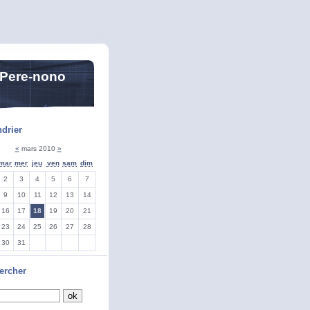
 Pere-nono
drier
«
mars 2010
»
mar
mer
jeu
ven
sam
dim
2
3
4
5
6
7
9
10
11
12
13
14
16
17
18
19
20
21
23
24
25
26
27
28
30
31
ercher