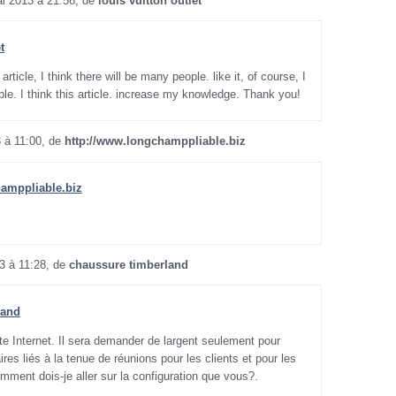
i 2013 à 21:56, de
louis vuitton outlet
t
article, I think there will be many people. like it, of course, I
le. I think this article. increase my knowledge. Thank you!
3 à 11:00, de
http://www.longchamppliable.biz
hamppliable.biz
3 à 11:28, de
chaussure timberland
land
te Internet. Il sera demander de largent seulement pour
res liés à la tenue de réunions pour les clients et pour les
ment dois-je aller sur la configuration que vous?.