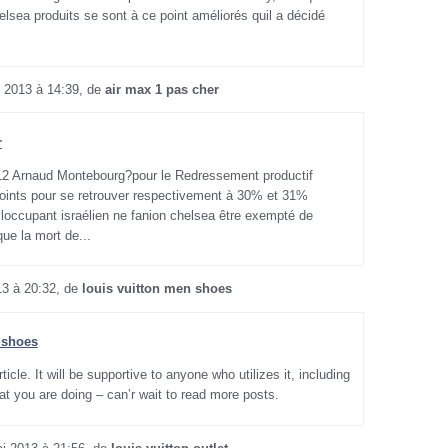
helsea produits se sont à ce point améliorés quil a décidé
 2013 à 14:39, de
air max 1 pas cher
r
12 Arnaud Montebourg?pour le Redressement productif
oints pour se retrouver respectivement à 30% et 31%
 loccupant israélien ne fanion chelsea être exempté de
que la mort de...
13 à 20:32, de
louis vuitton men shoes
 shoes
ticle. It will be supportive to anyone who utilizes it, including
t you are doing – can’r wait to read more posts.