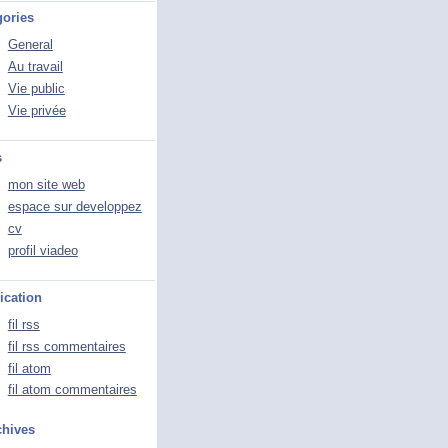
gories
General
Au travail
Vie public
Vie privée
s
mon site web
espace sur developpez
cv
profil viadeo
ication
fil rss
fil rss commentaires
fil atom
fil atom commentaires
chives