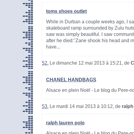
toms shoes outlet
While in Durban a couple weeks ago, I sat
skateboard ramp surrounded by Zulu huts
saw was simply beautiful. I saw communit
after he died:"Zane shook his head and m
have...
52.
Le dimanche 12 mai 2013 à 15:21, de
CHANEL HANDBAGS
Alsace en plein Noël - Le blog du Pere-n
53.
Le mardi 14 mai 2013 à 10:12, de
ralph
ralph lauren polo
Alsace en plein Noël - Le blog du Pere-n