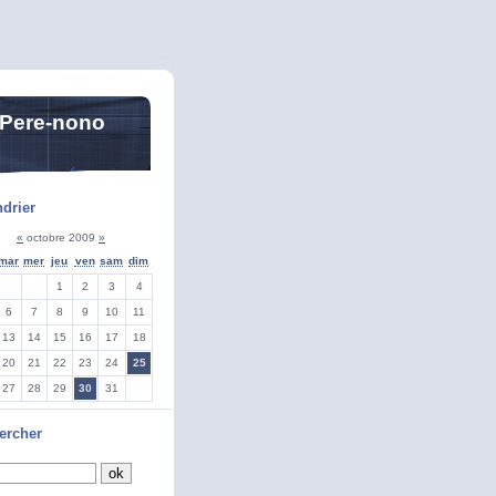
 Pere-nono
drier
«
octobre 2009
»
mar
mer
jeu
ven
sam
dim
1
2
3
4
6
7
8
9
10
11
13
14
15
16
17
18
20
21
22
23
24
25
27
28
29
30
31
ercher