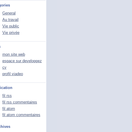
gories
General
Au travail
Vie public
Vie privée
s
mon site web
espace sur developpez
cv
profil viadeo
ication
fil rss
fil rss commentaires
fil atom
fil atom commentaires
chives