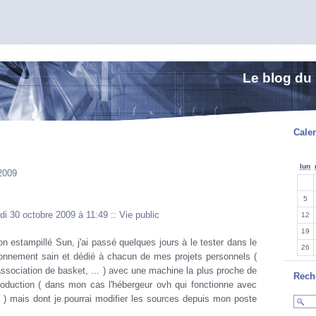
Le blog du
Calen
lun
2009
5
di 30 octobre 2009 à 11:49
::
Vie public
12
19
ion estampillé Sun, j'ai passé quelques jours à le tester dans le
26
ironnement sain et dédié à chacun de mes projets personnels (
association de basket, ... ) avec une machine la plus proche de
Rech
roduction ( dans mon cas l'hébergeur ovh qui fonctionne avec
 ) mais dont je pourrai modifier les sources depuis mon poste