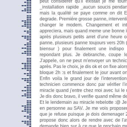
peut considérer qu'il existait je me tour
_installation rapide _aucun soucis penda
mais la qualité se paye comme on dit E
degrade. Premiére grosse panne, intervent
changer le modem. Changement et inte
appreciera, mais quand meme une bonne i
après plusieurs petits arret d'une heure
panne, plusieurs panne toujours vers 20h 
biensur ) pour finalement une indisp
repondant plus. Je debranche, coupe le c
J'appele, on ne peut m'envoyer un techni
après. Pas le choix, je dis ok et on fixe al
bloque 2h :s et finalement le jour avant on
Enfin voila le grand jour de l'interventio
technicien commence donc par vérifier l'in
miracle quand j'entre chez moi avec lui l
Je dis donc bravo, il verifie quand même deu
Et le lendemain au miracle rebelotte :@ J
en personne au SAV. Je me vois propose
que je refuse puisque je dois demenager
propose donc alors de rendre avec de l'a
demande bien sur à ce que le prochain mo