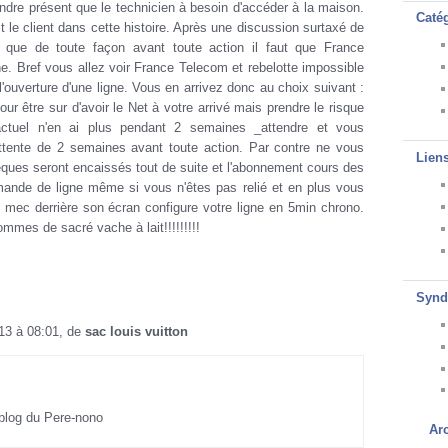
ondre présent que le technicien à besoin d'accéder à la maison.
Caté
 le client dans cette histoire. Après une discussion surtaxé de
que de toute façon avant toute action il faut que France
ne. Bref vous allez voir France Telecom et rebelotte impossible
l'ouverture d'une ligne. Vous en arrivez donc au choix suivant :
ur être sur d'avoir le Net à votre arrivé mais prendre le risque
 actuel n'en ai plus pendant 2 semaines _attendre et vous
ttente de 2 semaines avant toute action. Par contre ne vous
Lien
ques seront encaissés tout de suite et l'abonnement cours des
mande de ligne même si vous n'êtes pas relié et en plus vous
 mec derrière son écran configure votre ligne en 5min chrono.
mmes de sacré vache à lait!!!!!!!!!
Synd
013 à 08:01, de
sac louis vuitton
 blog du Pere-nono
Ar