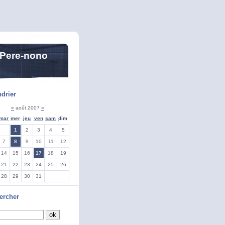
 Pere-nono
drier
«
août 2007
»
mar
mer
jeu
ven
sam
dim
1
2
3
4
5
7
8
9
10
11
12
14
15
16
17
18
19
21
22
23
24
25
26
28
29
30
31
ercher