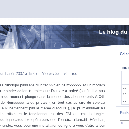
Le blog du
Calen
lun
di 1 août 2007 à 15:07
::
Vie privée
::
#6
::
rss
6
es d'indispo passage d'un technicien Numxxxxxx et un modem
13
 moindre action à croire que Dieux est arrivé ( enfin il a pas
20
! ) En ce moment plongé dans le monde des abonnements ADSL
27
 de Numxxxxx là ou je vais ( en tout cas au dire du service
ns eux ne tiennent pas le même discours ), j'ai pu m'essayer au
Rech
es offres et le fonctionnement des FAI et c'est la jungle.
de ligne avec les opérateurs que l'on dira alternatif. Résultat,
 rendez vous pour une installation de ligne à vous d'être à leur