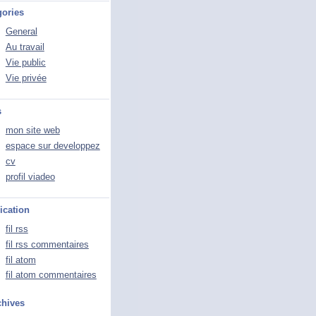
gories
General
Au travail
Vie public
Vie privée
s
mon site web
espace sur developpez
cv
profil viadeo
ication
fil rss
fil rss commentaires
fil atom
fil atom commentaires
chives