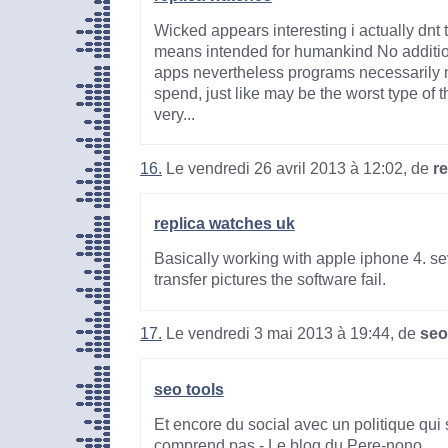
Wicked appears interesting i actually dnt 
means intended for humankind No additi
apps nevertheless programs necessarily
spend, just like may be the worst type of t
very...
16.
Le vendredi 26 avril 2013 à 12:02, de
r
replica watches uk
Basically working with apple iphone 4. sev
transfer pictures the software fail.
17.
Le vendredi 3 mai 2013 à 19:44, de
seo
seo tools
Et encore du social avec un politique qui 
comprend pas - Le blog du Pere-nono